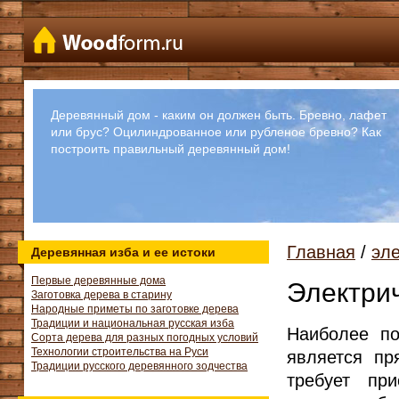
Деревянный дом - каким он должен быть. Бревно, лафет
или брус? Оцилиндрованное или рубленое бревно? Как
построить правильный деревянный дом!
Главная
/
эл
Деревянная изба и ее истоки
Первые деревянные дома
Электри
Заготовка дерева в старину
Народные приметы по заготовке дерева
Традиции и национальная русская изба
Наиболее по
Сорта дерева для разных погодных условий
Технологии строительства на Руси
является пр
Традиции русского деревянного зодчества
требует при