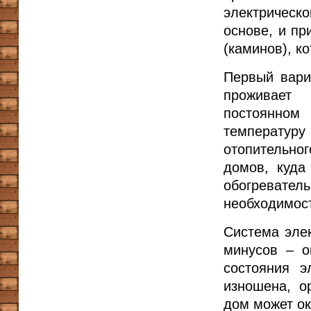
электрическ
основе, и пр
(каминов), к
Первый вари
проживает 
постоянном
температу
отопительно
домов, куда
обогреватель
необходимост
Система элек
минусов – о
состояния э
изношена, о
дом может ок