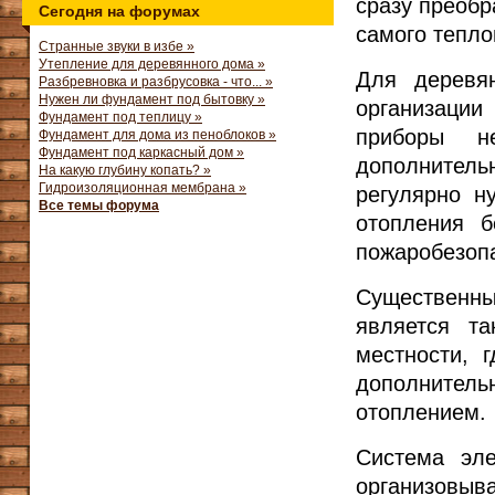
сразу преобр
Сегодня на форумах
самого тепло
Странные звуки в избе »
Утепление для деревянного дома »
Для деревян
Разбревновка и разбрусовка - что... »
Нужен ли фундамент под бытовку »
организации
Фундамент под теплицу »
приборы 
Фундамент для дома из пеноблоков »
Фундамент под каркасный дом »
дополнительн
На какую глубину копать? »
Гидроизоляционная мембрана »
регулярно ну
Все темы форума
отопления б
пожаробезоп
Существенн
является та
местности, 
дополнител
отоплением.
Система эле
организов